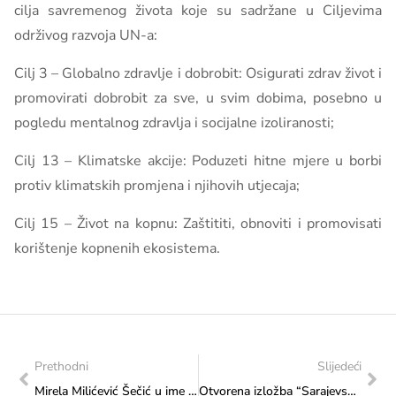
cilja savremenog života koje su sadržane u Ciljevima
održivog razvoja UN-a:
Cilj 3 – Globalno zdravlje i dobrobit: Osigurati zdrav život i
promovirati dobrobit za sve, u svim dobima, posebno u
pogledu mentalnog zdravlja i socijalne izoliranosti;
Cilj 13 – Klimatske akcije: Poduzeti hitne mjere u borbi
protiv klimatskih promjena i njihovih utjecaja;
Cilj 15 – Život na kopnu: Zaštititi, obnoviti i promovisati
korištenje kopnenih ekosistema.
Prethodni
Slijedeći
Mirela Milićević Šečić u ime Federalnog ministarstva kulture i sporta na sastanku Radne grupe za izradu prijedloga Akcionog plana za implementaciju Strategije kulturne politike u BiH 2023 – 2026
Otvorena izložba “Sarajevski atentat” autora Valerijana Žuje