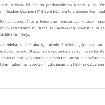
port, Adnana Džinde sa predstavnicima Karate kluba „Oki
m, Rijadom Džuhom i Mahirom Džuhom te predsjednikom Kl
oželjela dobrodošlicu u Federalno ministarstvo kulture i sp
ličnim rezultatima iz Tirane sa Balkanskog prvenstva za s
etskih takmičenja.
sao ministricu o Klubu čiji takmičari bilježe sjajne rezult
dstojeći period. Ukazao je i na poteškoće sa kojima se karate 
o status olimpijskog sporta, a samim tim i pravo na novčane 
portskim radnicima i sportskim udruženjima iz FBiH za ostvaren