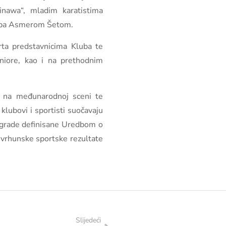
nawa“, mladim karatistima
uba Asmerom Šetom.
orta predstavnicima Kluba te
eniore, kao i na prethodnim
ate na međunarodnoj sceni te
klubovi i sportisti suočavaju
nagrade definisane Uredbom o
e vrhunske sportske rezultate
Slijedeći