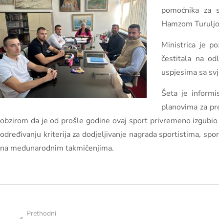
pomoćnika za s
Hamzom Turuljo
Ministrica je p
čestitala na od
uspjesima sa svj
Šeta je informi
planovima za pre
obzirom da je od prošle godine ovaj sport privremeno izgubi
određivanju kriterija za dodjeljivanje nagrada sportistima, s
na međunarodnim takmičenjima.
Prethodni