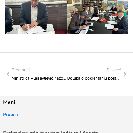
Prethodni
Slijedeći
Ministrica Vlaisavljević nazočila kulturnoj manifestaciji „Hercegovina u Busovači“
Odluka o pokrentanju postupka javne nabave
Meni
Propisi
Federalno ministarstvo kulture i športa