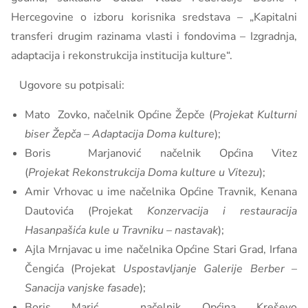
Hercegovine o izboru korisnika sredstava – „Kapitalni
transferi drugim razinama vlasti i fondovima – Izgradnja,
adaptacija i rekonstrukcija institucija kulture“.
Ugovore su potpisali:
Mato Zovko, načelnik Općine Žepče (
Projekat
Kulturni
biser Žepča – Adaptacija Doma kulture
);
Boris Marjanović načelnik Općina Vitez
(
Projekat
Rekonstrukcija Doma kulture u Vitezu
);
Amir Vrhovac u ime načelnika Općine Travnik, Kenana
Dautovića (Projekat
Konzervacija i restauracija
Hasanpašića kule u Travniku – nastavak
);
Ajla Mrnjavac u ime načelnika Općine Stari Grad, Irfana
Čengića (Projekat
Uspostavljanje Galerije Berber –
Sanacija vanjske fasade
);
Boris Marić načelnik Općina Kreševo