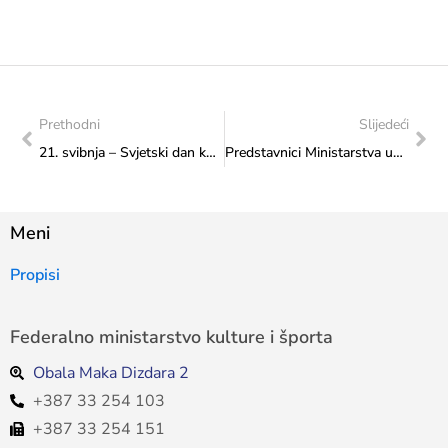
Prethodni
Slijedeći
21. svibnja – Svjetski dan kulturne raznolikosti za dijalog i razvitak
Predstavnici Ministarstva upriličili sastanak s gošćama iz Udruge umjetnika, športaša i osoba s invaliditetom „MISS“
Meni
Propisi
Federalno ministarstvo kulture i športa
Obala Maka Dizdara 2
+387 33 254 103
+387 33 254 151