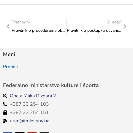
Prethodni
Slijedeći
Pravilnik o procedurama obuke i certificiranju službenika za mlade
Pravilnik o postupku davanja mišljenja i potvrda za uporabu carinske povlastice u postupku oslobađanja od carine
Meni
Propisi
Federalno ministarstvo kulture i športa
Obala Maka Dizdara 2
+387 33 254 103
+387 33 254 151
ured@fmks.gov.ba