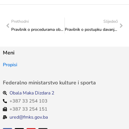
Prethodni
Slijedeći
Pravilnik o procedurama obuke i certificiranju službenika za mlade
Pravilnik o postupku davanja mišljenja i potvrda za uporabu carinske povlastice u postupku oslobađanja od carine
Meni
Propisi
Federalno ministarstvo kulture i sporta
Obala Maka Dizdara 2
+387 33 254 103
+387 33 254 151
ured@fmks.gov.ba