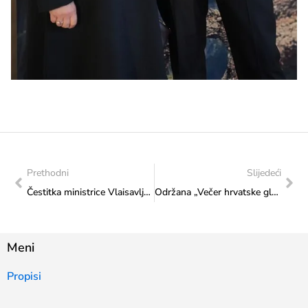
Prethodni
Slijedeći
Čestitka ministrice Vlaisavljević Ogranku Matice hrvatske U Čitluku
Održana „Večer hrvatske glazbe u Vitezu“
Meni
Propisi