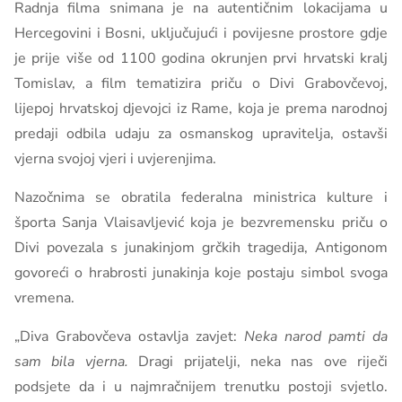
Radnja filma snimana je na autentičnim lokacijama u
Hercegovini i Bosni, uključujući i povijesne prostore gdje
je prije više od 1100 godina okrunjen prvi hrvatski kralj
Tomislav, a film tematizira priču o Divi Grabovčevoj,
lijepoj hrvatskoj djevojci iz Rame, koja je prema narodnoj
predaji odbila udaju za osmanskog upravitelja, ostavši
vjerna svojoj vjeri i uvjerenjima.
Nazočnima se obratila federalna ministrica kulture i
športa Sanja Vlaisavljević koja je bezvremensku priču o
Divi povezala s junakinjom grčkih tragedija, Antigonom
govoreći o hrabrosti junakinja koje postaju simbol svoga
vremena.
„Diva Grabovčeva ostavlja zavjet:
Neka narod pamti da
sam bila vjerna.
Dragi prijatelji, neka nas ove riječi
podsjete da i u najmračnijem trenutku postoji svjetlo.