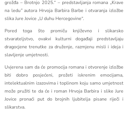
grožđa – Brotnjo 2025.“
–
predstavljanja romana „Krave
na ledu
”
autora Hrvoja Barbira Barbe i otvaranja izložbe
slika Jure Jovice „U duhu Hercegovine“
.
Pored toga što promiču književno i slikarsko
stvarateljstvo, ovakvi kulturni događaji predstavljaju
dragocjene trenutke za druženje, razmjenu misli i ideja i
slavljenje umjetnosti.
Uvjerena sam da će promocija romana i otvorenje izložbe
biti dobro posjećeni, prožeti iskrenim emocijama,
intelektualnim izazovima i toplinom koju samo umjetnost
može pružiti te da će i roman Hrvoja Barbira i slike Jure
Jovice pronaći put do brojnih ljubitelja pisane riječi i
slikarstva.