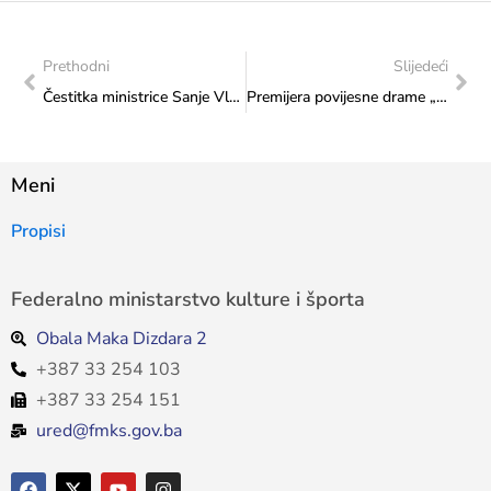
Prethodni
Slijedeći
Čestitka ministrice Sanje Vlaisaljević Sportskom klubu invalida sjedeće odbojke „Sinovi Bosne“ Lukavac
Premijera povijesne drame „Diva“ Branka Perića na sceni u Mostaru
Meni
Propisi
Federalno ministarstvo kulture i športa
Obala Maka Dizdara 2
+387 33 254 103
+387 33 254 151
ured@fmks.gov.ba