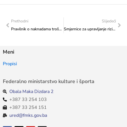
Prethodni
Slijedeći
Pravilnik o naknadama troškova za službena putovanja
Smjernice za upravljanje rizicima u javnom sektoru FBiH
Meni
Propisi
Federalno ministarstvo kulture i športa
Obala Maka Dizdara 2
+387 33 254 103
+387 33 254 151
ured@fmks.gov.ba