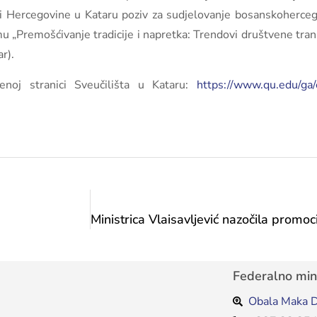
i Hercegovine u Kataru poziv za sudjelovanje bosanskoherceg
mu „Premošćivanje tradicije i napretka: Trendovi društvene tr
r).
enoj stranici Sveučilišta u Kataru:
https://www.qu.edu/ga/
Federalno mini
Obala Maka D