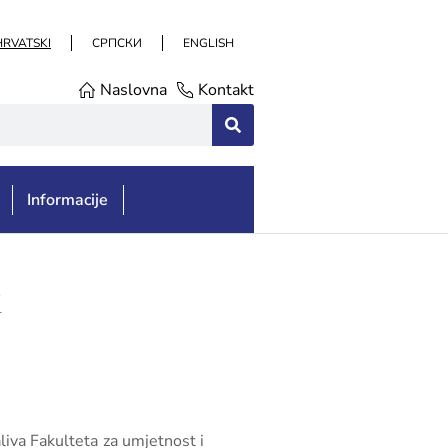
HRVATSKI
СРПСКИ
ENGLISH
Naslovna
Kontakt
Informacije
i
aliva Fakulteta za umjetnost i