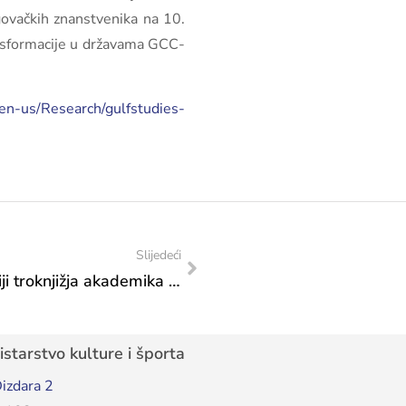
ovačkih znanstvenika na 10.
ansformacije u državama GCC-
en-us/Research/gulfstudies-
Slijedeći
Ministrica Vlaisavljević nazočila promociji troknjižja akademika dr. Dragana Čovića
starstvo kulture i športa
izdara 2