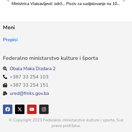
Ministrica Vlaisavljević održala sastanak s predstavnicima gimnastičkih klubova iz Federacije BiH
Poziv za sudjelovanje na 10. godišnjoj međunarodnoj konferenciji u Dohi
Meni
Propisi
Federalno ministarstvo kulture i športa
Obala Maka Dizdara 2
+387 33 254 103
+387 33 254 151
ured@fmks.gov.ba
© Copyright 2023 Federalno ministarstvo kulture i sporta. Sva
prava pridržana.