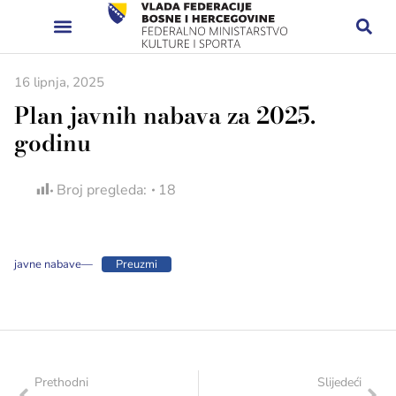
16 lipnja, 2025
Plan javnih nabava za 2025.
godinu
Broj pregleda:
18
javne nabave—
Preuzmi
Prethodni
Slijedeći