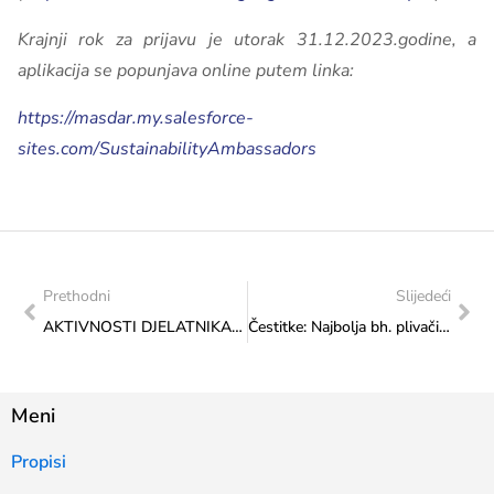
Krajnji rok za prijavu je utorak 31.12.2023.godine, a
aplikacija se popunjava online putem linka:
https://masdar.my.salesforce-
sites.com/SustainabilityAmbassadors
Prethodni
Slijedeći
AKTIVNOSTI DJELATNIKA MINISTARSTVA: Predstavnici Ministarstva na info-sesiji u organizaciji Regionalne kancelarije za suradnju mladih RYCO o pokretanju Omladinskog kulturnog fonda Zapadnog Balkana
Čestitke: Najbolja bh. plivačica Lana Pudar osvojila je četvrto mjesto na Svjetskom kupu u Budimpešti
Meni
Propisi