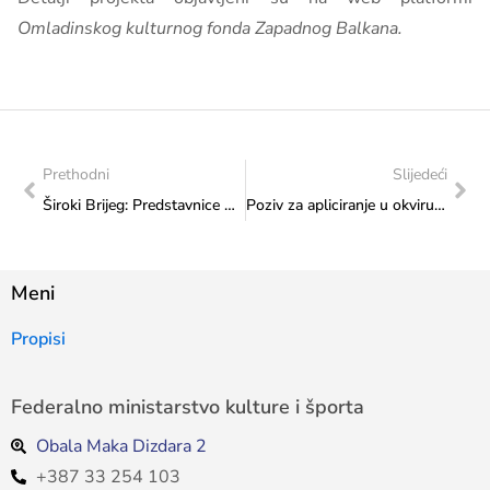
Omladinskog kulturnog fonda Zapadnog Balkana.
Prethodni
Slijedeći
Široki Brijeg: Predstavnice Ministarstva Anita Vlašić i Mirela Milićević Šečić sudjelovale na konferenciji „Digitalizacija, arhiviranje, očuvanje i promocija nematerijalne kulturne baštine“
Poziv za apliciranje u okviru Programa budućih lidera održivosti (Future Sunstainability Leaders program – FSL) za 2024. godinu
Meni
Propisi
Federalno ministarstvo kulture i športa
Obala Maka Dizdara 2
+387 33 254 103