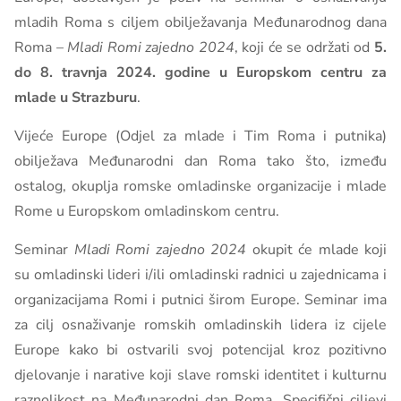
mladih Roma s ciljem obilježavanja Međunarodnog dana
Roma –
Mladi Romi zajedno 2024
, koji će se održati od
5.
do 8. travnja 2024. godine u Europskom centru za
mlade u Strazburu
.
Vijeće Europe (Odjel za mlade i Tim Roma i putnika)
obilježava Međunarodni dan Roma tako što, između
ostalog, okuplja romske omladinske organizacije i mlade
Rome u Europskom omladinskom centru.
Seminar
Mladi Romi zajedno 2024
okupit će mlade koji
su omladinski lideri i/ili omladinski radnici u zajednicama i
organizacijama Romi i putnici širom Europe. Seminar ima
za cilj osnaživanje romskih omladinskih lidera iz cijele
Europe kako bi ostvarili svoj potencijal kroz pozitivno
djelovanje i narative koji slave romski identitet i kulturnu
raznolikost na Međunarodni dan Roma. Specifični ciljevi