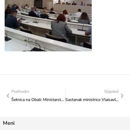
Prethodni
Slijedeći
Šetnica na Obali: Ministarstvo nastavilo program obilježavanja Dana europskog nasljeđa 2023
Sastanak ministrice Vlaisavljević s rukovodstvom SKPC „Mejdan“ Tuzla
Meni