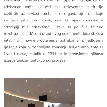
Federalno ministarstvo kulture i športa nastojat će na
adekvatan način uključiti sve relevantne institucije
različitih razina vlasti, omladinske organizacije i one koje
se bave pitanjima mladih, kako bi mjere sadržane u
strategiji bile adekvatne i kako bi polučile željene
rezultate. Ishodište u izradi ovog dokumenta biće stavovi
mladih o njihovim problemima, potrebama i prijedlozima
rješenja koja bi doprinijela stvaranju boljeg ambijenta za
život i razvoj mladih u FBiH te je predviđeno njihovo
učešće tijekom cjelokupnog procesa.