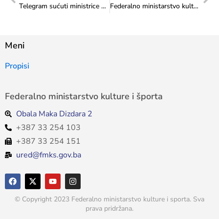
Telegram sućuti ministrice Sanje Vlaisavljević povodom smrti čuvenog likovnog umjetnika Aleksandra Saše Bukvića
Federalno ministarstvo kulture i športa aktivno se uključilo u proces izrade Strategije za prevenciju nasilja u porodici u Federaciji Bosne i Hercegovine za period 2024. -2027. godina
Meni
Propisi
Federalno ministarstvo kulture i športa
Obala Maka Dizdara 2
+387 33 254 103
+387 33 254 151
ured@fmks.gov.ba
© Copyright 2023 Federalno ministarstvo kulture i sporta. Sva
prava pridržana.