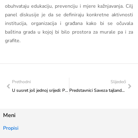
obuhvataju edukaciju, prevenciju i mjere kažnjavanja. Cilj
panel diskusije je da se definiraju konkretne aktivnosti
institucija, organizacija i građana kako bi se očuvala
baština grada u kojoj bi bilo prostora za murale pa i za
grafite.
Prethodni
Slijedeći
U susret još jednoj srijedi: Paraolimpijac Ismail Barlov, “Kiseljačke mažoretkinje” i ansambl “Rudarske glazbe Kakanj” gosti programa obilježavanja Dana europskog nasljeđa 2023. godine
Predstavnici Saveza tajlandskog boksa Bosne i Hercegovine uručili zahvalnicu ministrici Vlaisavljević za nesebičnu pomoć i suradnju
Meni
Propisi