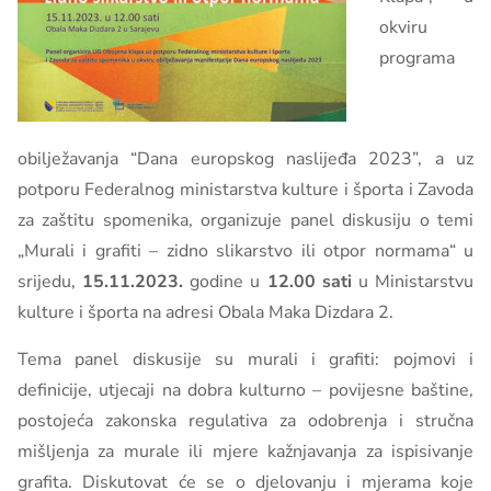
okviru
programa
obilježavanja “Dana europskog naslijeđa 2023”, a uz
potporu Federalnog ministarstva kulture i športa i Zavoda
za zaštitu spomenika, organizuje panel diskusiju o temi
„Murali i grafiti – zidno slikarstvo ili otpor normama“ u
srijedu,
15.11.2023.
godine u
12.00 sati
u Ministarstvu
kulture i športa na adresi Obala Maka Dizdara 2.
Tema panel diskusije su murali i grafiti: pojmovi i
definicije, utjecaji na dobra kulturno – povijesne baštine,
postojeća zakonska regulativa za odobrenja i stručna
mišljenja za murale ili mjere kažnjavanja za ispisivanje
grafita. Diskutovat će se o djelovanju i mjerama koje