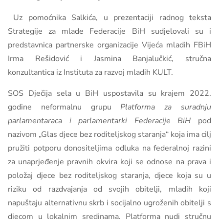
Uz pomoćnika Salkića, u prezentaciji radnog teksta
Strategije za mlade Federacije BiH sudjelovali su i
predstavnica partnerske organizacije Vijeća mladih FBiH
Irma Rešidović i Jasmina Banjalučkić, stručna
konzultantica iz Instituta za razvoj mladih KULT.
SOS Dječija sela u BiH uspostavila su krajem 2022.
godine neformalnu grupu
Platforma za suradnju
parlamentaraca i parlamentarki Federacije BiH
pod
nazivom „Glas djece bez roditeljskog staranja“ koja ima cilj
pružiti potporu donositeljima odluka na federalnoj razini
za unaprjeđenje pravnih okvira koji se odnose na prava i
položaj djece bez roditeljskog staranja, djece koja su u
riziku od razdvajanja od svojih obitelji, mladih koji
napuštaju alternativnu skrb i socijalno ugroženih obitelji s
djecom u lokalnim sredinama. Platforma nudi stručnu