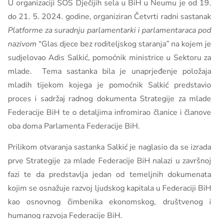
U organizaciji SOS Dječijih sela u BiH u Neumu je od 19.
do 21. 5. 2024. godine, organiziran Četvrti radni sastanak
Platforme za suradnju parlamentarki i parlamentaraca pod
nazivom
“Glas djece bez roditeljskog staranja” na kojem je
sudjelovao Adis Salkić, pomoćnik ministrice u Sektoru za
mlade. Tema sastanka bila je unaprjeđenje položaja
mladih tijekom kojega je pomoćnik Salkić predstavio
proces i sadržaj radnog dokumenta Strategije za mlade
Federacije BiH te o detaljima infromirao članice i članove
oba doma Parlamenta Federacije BiH.
Prilikom otvaranja sastanka Salkić je naglasio da se izrada
prve Strategije za mlade Federacije BiH nalazi u završnoj
fazi te da predstavlja jedan od temeljnih dokumenata
kojim se osnažuje razvoj ljudskog kapitala u Federaciji BiH
kao osnovnog čimbenika ekonomskog, društvenog i
humanog razvoja Federacije BiH.