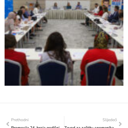
Prethodni
Slijedeći
Promocija 24. broja godišnjaka “Naše starine” danas u 14:00 sati u Ministarstvu
Zavod za zaštitu spomenika promovirao je novi broj godišnjaka „Naše starine“ XXIV.