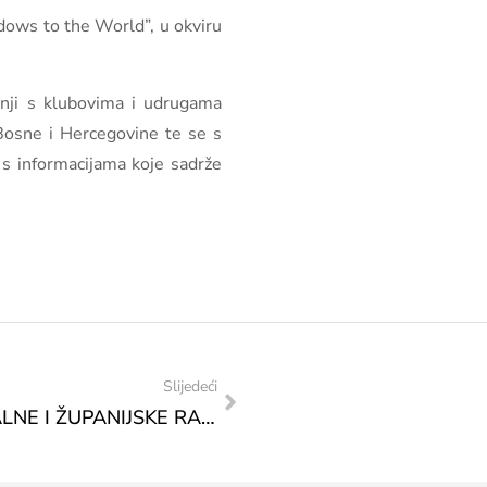
ndows to the World”, u okviru
dnji s klubovima i udrugama
Bosne i Hercegovine te se s
u s informacijama koje sadrže
Slijedeći
MINISTRI KULTURE I ŠPORTA FEDERALNE I ŽUPANIJSKE RAZINE NA SASTANKU S PREDSTAVNICIMA HRVAČKOG SAVEZA KANTONA SARAJEVO