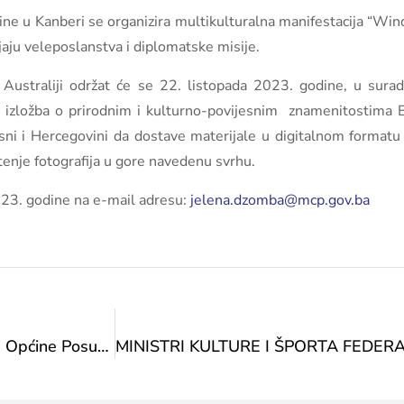
dine u Kanberi se organizira multikulturalna manifestacija “Wi
jaju veleposlanstva i diplomatske misije.
Australiji održat će se 22. listopada 2023. godine, u sura
e izložba o prirodnim i kulturno-povijesnim znamenitostima 
Bosni i Hercegovini da dostave materijale u digitalnom format
štenje fotografija u gore navedenu svrhu.
2023. godine na e-mail adresu:
jelena.dzomba@mcp.gov.ba
Ministrica Vlaisavljević na sastanku s načelnikom Općine Posušje