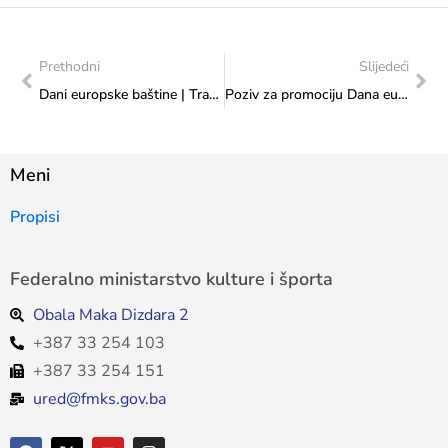
Prethodni
Slijedeći
Dani europske baštine | Transnacionalni (prekogranični) projekti EHD 2024 | Poziv za projekte
Poziv za promociju Dana europskih autora 2024.
Meni
Propisi
Federalno ministarstvo kulture i športa
Obala Maka Dizdara 2
+387 33 254 103
+387 33 254 151
ured@fmks.gov.ba