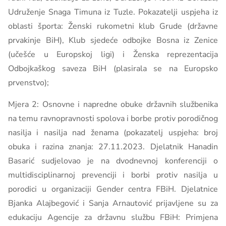
Udruženje Snaga Timuna iz Tuzle. Pokazatelji uspjeha iz
oblasti športa: Ženski rukometni klub Grude (državne
prvakinje BiH), Klub sjedeće odbojke Bosna iz Zenice
(učešće u Europskoj ligi) i Ženska reprezentacija
Odbojkaškog saveza BiH (plasirala se na Europsko
prvenstvo);
Mjera 2: Osnovne i napredne obuke državnih službenika
na temu ravnopravnosti spolova i borbe protiv porodičnog
nasilja i nasilja nad ženama (pokazatelj uspjeha: broj
obuka i razina znanja: 27.11.2023. Djelatnik Hanadin
Basarić sudjelovao je na dvodnevnoj konferenciji o
multidisciplinarnoj prevenciji i borbi protiv nasilja u
porodici u organizaciji Gender centra FBiH. Djelatnice
Bjanka Alajbegović i Sanja Arnautović prijavljene su za
edukaciju Agencije za državnu službu FBiH: Primjena