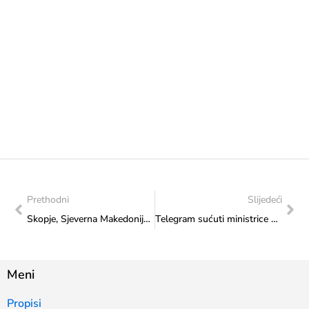
Prethodni
Slijedeći
Skopje, Sjeverna Makedonija: Pomoćnik ministrice, Adis Salkić, na konferenciji ”Jačanje otpornosti na organizirani kriminal i korupciju među mladima u Jugoistočnoj Europi“
Telegram sućuti ministrice Sanje Vlaisavljević povodom tragične smrti mladog sportaša Imrana Pašalića
Meni
Propisi