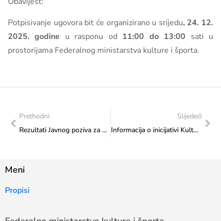
Obavijest:
Potpisivanje ugovora bit će organizirano u srijedu
, 24. 12.
2025. godine
u rasponu od
11:00 do 13:00
sati u
prostorijama Federalnog ministarstva kulture i športa.
Prethodni
Slijedeći
Rezultati Javnog poziva za odabir projekata koji će se sufinancirati iz Proračuna Federacije Bosne i Hercegovine u 2025. godini – Transfer za kulturu od značaja
Informacija o inicijativi Kulturnog centra „Balkan Heritage“ iz Budimpešte
Meni
Propisi