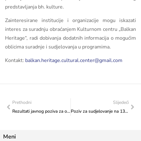
predstavljanja bh. kulture.
Zainteresirane institucije i organizacije mogu iskazati
interes za suradnju obraćanjem Kulturnom centru „Balkan
Heritage“, radi dobivanja dodatnih informacija o mogućim
oblicima suradnje i sudjelovanja u programima.
Kontakt:
balkan.heritage.cultural.center@gmail.com
Prethodni
Slijedeći
Rezultati javnog poziva za odabir programa i projekata koji će se sufinancirati iz Proračuna Federacije Bosne i Hercegovine u 2025. godini – Transfer za šport od značaja za Federaciju
Poziv za sudjelovanje na 13. međunarodnom festivalu kulture i umjetnosti u Aswanu (Egipat)
Meni