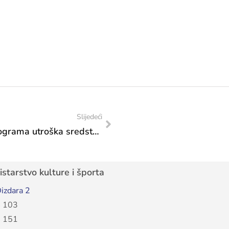
Slijedeći
Odluka o izmjeni odluke o usvajanju Programa utroška sredstava s kriterijima raspodjele sredstava programa „Zaštita i promocija objekata kulturno-povijesnog naslijeđa i razvoj kulturnog i umjetničkog stvaralaštva“ kapitalnog transfera neprofitnim organizacijama-izgradnja, adaptacija i rekonstrukcija kulturnog i graditeljskog naslijeđa utvrđenog Proračunom FBiH za 2026. godinu Federalnom ministarstvu kulture i športa
starstvo kulture i športa
izdara 2
 103
 151