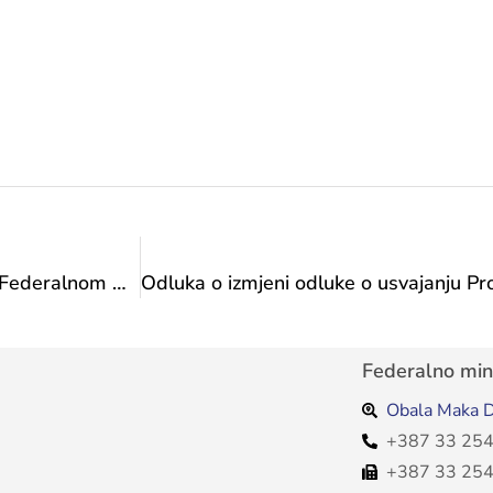
Predsjednik Udruge „Dečki u plavom“ u posjetu Federalnom ministarstvu kulture i športa
Federalno mini
Obala Maka D
+387 33 254
+387 33 254