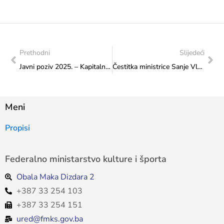
Prethodni
Slijedeći
Javni poziv 2025. – Kapitalni transferi drugim razinama vlasti i fondovima – Izgradnja, adaptacija i rekonstrukcija športske infrastrukture
Čestitka ministrice Sanje Vlaisaljević Biciklističkm klubu „Široki“, Široki Brijeg
Meni
Propisi
Federalno ministarstvo kulture i športa
Obala Maka Dizdara 2
+387 33 254 103
+387 33 254 151
ured@fmks.gov.ba