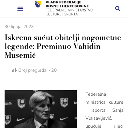
30 lipnja, 2023
Iskrena sućut obitelji nogometne
legende: Preminuo Vahidin
Musemić
Broj pregleda:
20
Federalna
ministrica kulture
i športa, Sanja
Vlaisavljević,
upućuje riječi