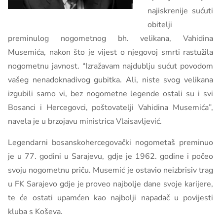
najiskrenije sućuti
obitelji
preminulog nogometnog bh. velikana, Vahidina
Musemića, nakon što je vijest o njegovoj smrti rastužila
nogometnu javnost. “Izražavam najdublju sućut povodom
vašeg nenadoknadivog gubitka. Ali, niste svog velikana
izgubili samo vi, bez nogometne legende ostali su i svi
Bosanci i Hercegovci, poštovatelji Vahidina Musemića”,
navela je u brzojavu ministrica Vlaisavljević.
Legendarni bosanskohercegovački nogometaš preminuo
je u 77. godini u Sarajevu, gdje je 1962. godine i počeo
svoju nogometnu priču. Musemić je ostavio neizbrisiv trag
u FK Sarajevo gdje je proveo najbolje dane svoje karijere,
te će ostati upamćen kao najbolji napadač u povijesti
kluba s Koševa.