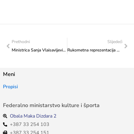
Prethodni
Slijedeći
Ministrica Sanja Vlaisavljević i akademska umjetnica Hanna Dujmović: Nadvladajmo birokratske probleme i olakšajmo umjetnicima profesionalan rad
Rukometna reprezentacija Bosne i Hercegovine dobila protivnike na Europskom prvenstvu: Sretno rukometnim Zmajevima
Meni
Propisi
Federalno ministarstvo kulture i športa
Obala Maka Dizdara 2
+387 33 254 103
+387 33 254 151