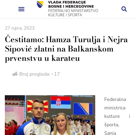
27 rujna, 2023
Čestitamo: Hamza Turulja i Nejra
Sipović zlatni na Balkanskom
prvenstvu u karateu
Broj pregleda:
17
Federalna
ministrica
kulture i
športa,
Sanja