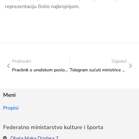
reprezentaciju činilo najbrojnijom.
Prethodni
Slijedeći
Pravilnik o uredskom poslovanju Federalnog ministarstva kulture i sporta
Telegram sućuti ministrice Sanje Vlaisavljević povodom smrti čuvenog likovnog umjetnika Aleksandra Saše Bukvića
Meni
Propisi
Federalno ministarstvo kulture i športa
Obala Maka Dizdara 2