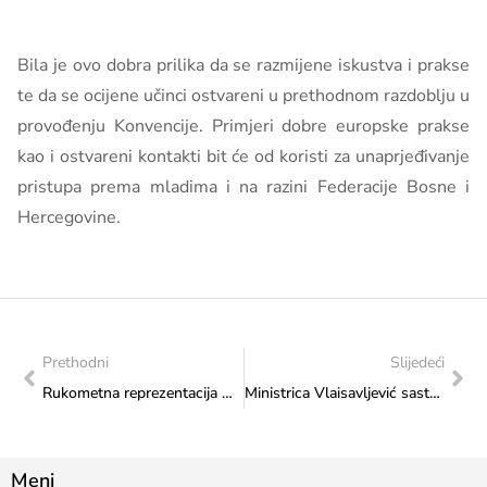
Bila je ovo dobra prilika da se razmijene iskustva i prakse
te da se ocijene učinci ostvareni u prethodnom razdoblju u
provođenju Konvencije. Primjeri dobre europske prakse
kao i ostvareni kontakti bit će od koristi za unaprjeđivanje
pristupa prema mladima i na razini Federacije Bosne i
Hercegovine.
Prethodni
Slijedeći
Rukometna reprezentacija Bosne i Hercegovine dobila protivnike na Europskom prvenstvu: Sretno rukometnim Zmajevima
Ministrica Vlaisavljević sastala se s predstavnicima Narodnog pozorišta Sarajevo: Budimo tim za promjene
Meni