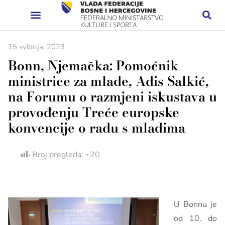
15 svibnja, 2023
Bonn, Njemačka: Pomoćnik
ministrice za mlade, Adis Salkić,
na Forumu o razmjeni iskustava u
provođenju Treće europske
konvencije o radu s mladima
Broj pregleda:
20
U Bonnu je
od 10. do