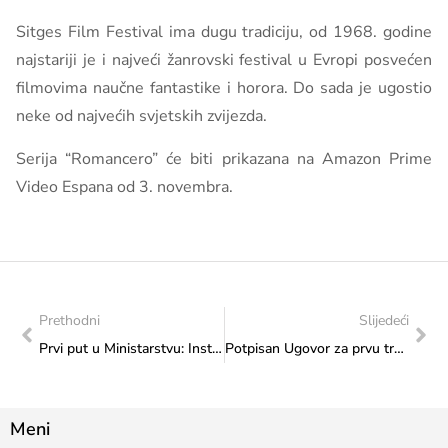
Sitges Film Festival ima dugu tradiciju, od 1968. godine
najstariji je i najveći žanrovski festival u Evropi posvećen
filmovima naučne fantastike i horora. Do sada je ugostio
neke od najvećih svjetskih zvijezda.
Serija “Romancero” će biti prikazana na Amazon Prime
Video Espana od 3. novembra.
Prethodni
Slijedeći
Prvi put u Ministarstvu: Institucije kulture od značaja za Federaciju Bosne i Hercegovine i Bosnu i Hercegovinu na zajedničkom sastanku
Potpisan Ugovor za prvu tranšu za izgradnju Olimpijskog bazena u Mostaru
Meni