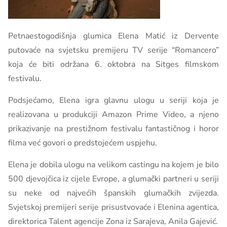
Petnaestogodišnja glumica Elena Matić iz Dervente
putovaće na svjetsku premijeru TV serije “Romancero”
koja će biti održana 6. oktobra na Sitges filmskom
festivalu.
Podsjećamo, Elena igra glavnu ulogu u seriji koja je
realizovana u produkciji Amazon Prime Video, a njeno
prikazivanje na prestižnom festivalu fantastičnog i horor
filma već govori o predstojećem uspjehu.
Elena je dobila ulogu na velikom castingu na kojem je bilo
500 djevojčica iz cijele Evrope, a glumački partneri u seriji
su neke od najvećih španskih glumačkih zvijezda.
Svjetskoj premijeri serije prisustvovaće i Elenina agentica,
direktorica Talent agencije Zona iz Sarajeva, Anila Gajević.