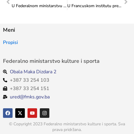
U Federalnom ministarstvu kulture i sporta održan sastanak sa predstavnicima Bokserskog kluba „Stup“
U Francuskom institutu predstavljen „Digitalni putujući muzej za Balkan“
Meni
Propisi
Federalno ministarstvo kulture i sporta
Obala Maka Dizdara 2
+387 33 254 103
+387 33 254 151
ured@fmks.gov.ba
© Copyright 2023 Federalno ministarstvo kulture i sporta. Sva
prava pridržana.