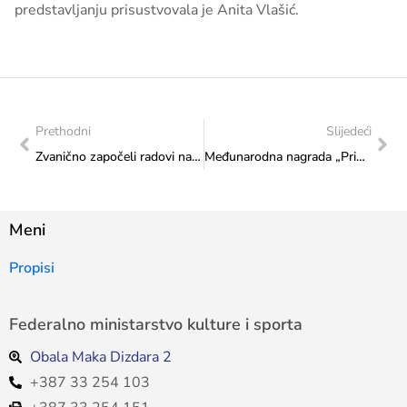
predstavljanju prisustvovala je Anita Vlašić.
Prethodni
Slijedeći
Zvanično započeli radovi na izgradnji Muzeja savremene umjetnosti Ars Aevi
Međunarodna nagrada „Primjene kvantne inteligencije za izgradnju održivog društva znanja i unapređenje dobrobiti čovjeka“
Meni
Propisi
Federalno ministarstvo kulture i sporta
Obala Maka Dizdara 2
+387 33 254 103