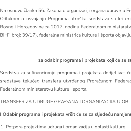
Na osnovu članka 56. Zakona o organizaciji organa uprave u Fe
Odlukom o usvajanju Programa utroška sredstava sa kriteri
Bosne i Hercegovine za 2017. godinu Federalnom ministarstvu 
BiH“, broj: 39/17), federalna ministrica kulture i športa objavlj
za odabir programa i projekata koji će se s
Sredstva za sufinanciranje programa i projekata dodjeljivat 
sredstava tekućeg transfera utvrđenog Proračunom Federac
Federalnom ministarstvu kulture i sporta.
TRANSFER ZA UDRUGE GRAĐANA I ORGANIZACIJA U OBL
I Odabir programa i projekata vršit će se za sljedeću namjen
Potpora projektima udruga i organizacija u oblasti kulture.