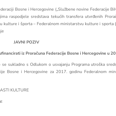
deraciji Bosne i Hercegovine („Službene novine Federacije BiH
jima raspodjele sredstava tekućih transfera utvrđenih Pro
kulture i športa – Federalnom ministarstvu kulture i sporta 
uje
JAVNI POZIV
ufinancirati iz Proračuna Federacije Bosne i Hercegovine u 20
će se sukladno s Odlukom o usvajanju Programa utroška sredst
ije Bosne i Hercegovine za 2017. godinu Federalnom minis
ASTI KULTURE
u: