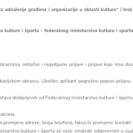
za udruženja građana i organizacija u oblasti kulture“ i broj
 kulture i športa – federalnog ministarstva kulture i sport
 obrascima, netočne i nepotpune prijave i prijave koje nisu d
kacijskom obrascu. Ukoliko aplikant pogrešno popuni prijavu, t
dstava dodijeljenih od Federalnog ministarstva kulture i špor
matrana.
a promjena adrese, broja telefona, faksa ili promjene kontakt
istarstvo kulture i športa se neće smatrati odgovornim u sluča