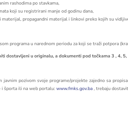
kivanim rashodima po stavkama,
nata koji su registrirani manje od godinu dana,
materijal, propagandni materijal i linkovi preko kojih su vidljive
usom programa u narednom periodu za koji se traži potpora (krat
i dostavljeni u originalu, a dokumenti pod točkama 3 , 4, 5, 6 
ovim javnim pozivom svoje programe/projekte zajedno sa propis
i športa ili na web portalu:
www.fmks.gov.ba
, trebaju dostavi