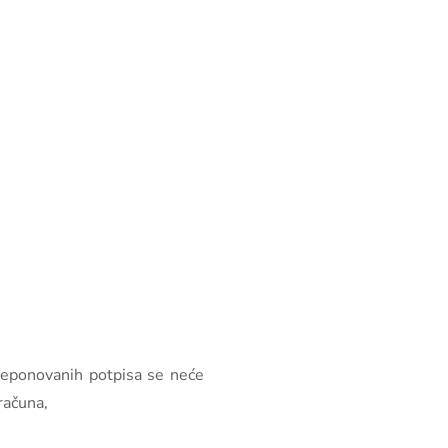
 deponovanih potpisa se neće
računa,