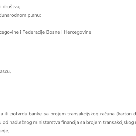
i društva;
eđunarodnom planu;
cegovine i Federacije Bosne i Hercegovine.
rascu,
na ili potvrdu banke sa brojem transakcijskog računa (karton
du od nadležnog ministarstva financija sa brojem transakcijskog 
anje,