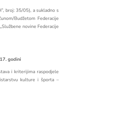
”, broj: 35/05), a sukladno s
računom/Budžetom Federacije
(„Službene novine Federacije
17. godini
ava i kriterijima raspodjele
tarstvu kulture i športa –