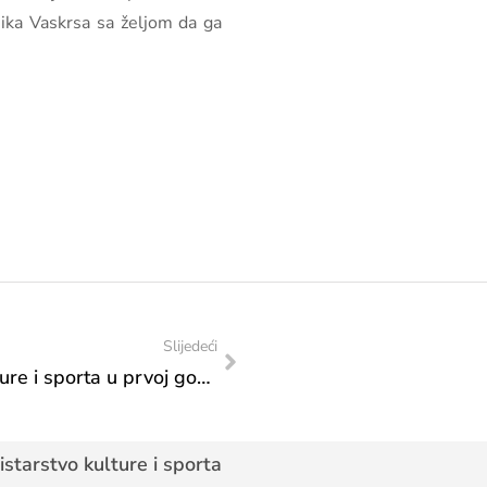
nika Vaskrsa sa željom da ga
Slijedeći
Aktivnosti Federalnog ministarstva kulture i sporta u prvoj godini mandata nove Vlade FBiH
starstvo kulture i sporta