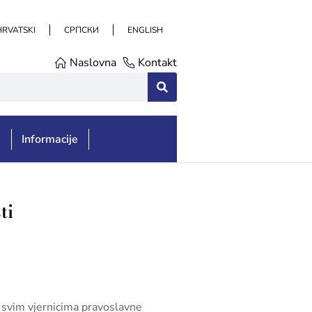
HRVATSKI
СРПСКИ
ENGLISH
Naslovna
Kontakt
e
Informacije
ti
va svim vjernicima pravoslavne