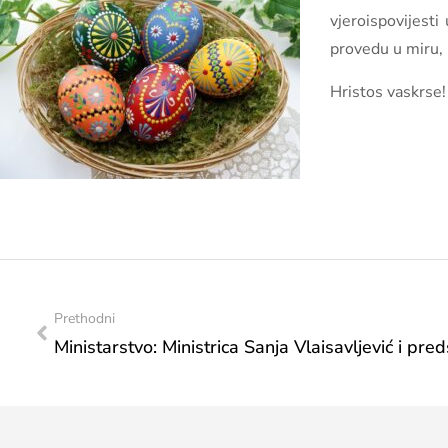
vjeroispovijest
provedu u miru, b
Hristos vaskrse!
Prethodni