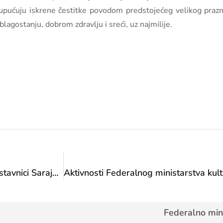
i upućuju iskrene čestitke povodom predstojećeg velikog praz
lagostanju, dobrom zdravlju i sreći, uz najmilije.
Ministarstvo: Ministrica Sanja Vlaisavljević i predstavnici Sarajevo Film Festivala razgovarali o predstojećem 30. izdanju ove prestižne filmske smotre
Federalno mini