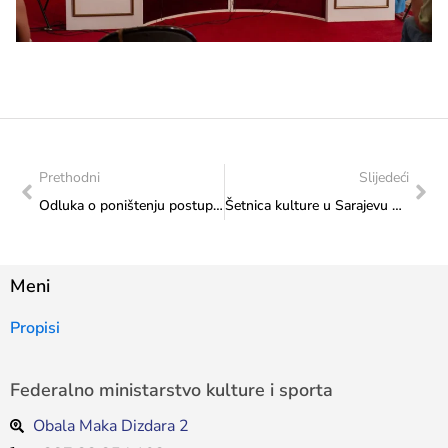
Prethodni
Slijedeći
Odluka o poništenju postupka javne nabavke – nabavka fasadnih radova
Šetnica kulture u Sarajevu okupila predstavnike kulturnog i javnog života u jedinstvenom ambijentu
Meni
Propisi
Federalno ministarstvo kulture i sporta
Obala Maka Dizdara 2