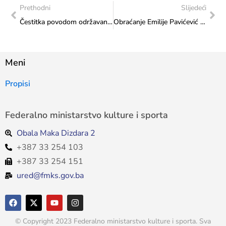
Prethodni
Slijedeći
Čestitka povodom održavanja svečanog multimedijalnog koncerta „America 250 – Evolucija tipki“
Obraćanje Emilije Pavićević na press konferenciji povodom 8. Sarajevo Festa u ime ministrice Vlaisavljević
Meni
Propisi
Federalno ministarstvo kulture i sporta
Obala Maka Dizdara 2
+387 33 254 103
+387 33 254 151
ured@fmks.gov.ba
© Copyright 2023 Federalno ministarstvo kulture i sporta. Sva