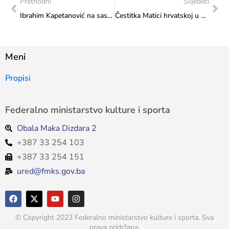
Prethodni
Slijedeći
Ibrahim Kapetanović na sastanku u Ministarstvu
Čestitka Matici hrvatskoj u Sarajevu povodom završnog programa manifestacije Dani Matice hrvatske u Sarajevu
Meni
Propisi
Federalno ministarstvo kulture i sporta
Obala Maka Dizdara 2
+387 33 254 103
+387 33 254 151
ured@fmks.gov.ba
© Copyright 2023 Federalno ministarstvo kulture i sporta. Sva
prava pridržana.