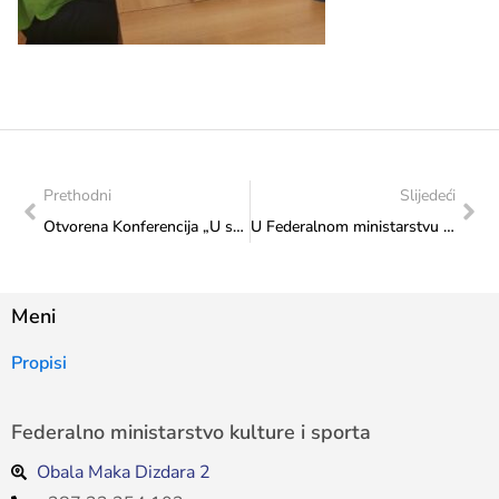
Prethodni
Slijedeći
Otvorena Konferencija „U susret Strategij prema mladima FBiH“: Želje, potrebe i stavovi mladih bili su ključni u izradi Strategije prema mladima
U Federalnom ministarstvu kulture i sporta predstavljen animirani film „Nestašno djevojče“ po scenariju Džemaludina Latića
Meni
Propisi
Federalno ministarstvo kulture i sporta
Obala Maka Dizdara 2