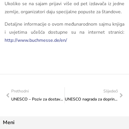
Ukoliko se na sajam prijavi više od pet izdavača iz jedne
zemlje, organizatori daju specijalne popuste za štandove.
Detaljne informacije o ovom međunarodnom sajmu knjiga
i uvjetima učešća dostupne su na internet stranici:
http://www.buchmesse.de/en/
Prethodni
Slijedeći
UNESCO – Poziv za dostavu projekata u okviru Međunarodnog fonda za promoviranje kulture 2016. godine (Rok za dostavu projekata: 31.5.2016. godine)
UNESCO nagrada za doprinos u oblasti obrazovanja djevojčica i žena – poziv za dostavljanje nominacija (rok za dostavu nominacija: 15.4.2016. godine)
Meni