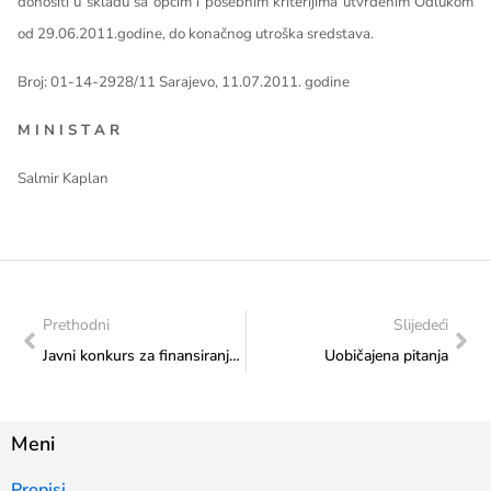
donositi u skladu sa općim i posebnim kriterijima utvrđenim Odlukom
od 29.06.2011.godine, do konačnog utroška sredstava.
Broj: 01-14-2928/11 Sarajevo, 11.07.2011. godine
M I N I S T A R
Salmir Kaplan
Prethodni
Slijedeći
Javni konkurs za finansiranje projekata i programa iz sredstava ostvarenih prometom Lutrije BiH u 2010 godini
Uobičajena pitanja
Meni
Propisi