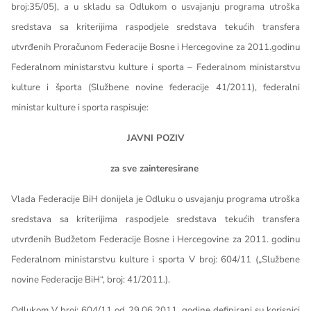
broj:35/05), a u skladu sa Odlukom o usvajanju programa utroška
sredstava sa kriterijima raspodjele sredstava tekućih transfera
utvrđenih Proračunom Federacije Bosne i Hercegovine za 2011.godinu
Federalnom ministarstvu kulture i sporta – Federalnom ministarstvu
kulture i športa (Službene novine federacije 41/2011), federalni
ministar kulture i sporta raspisuje:
JAVNI POZIV
za sve zainteresirane
Vlada Federacije BiH donijela je Odluku o usvajanju programa utroška
sredstava sa kriterijima raspodjele sredstava tekućih transfera
utvrđenih Budžetom Federacije Bosne i Hercegovine za 2011. godinu
Federalnom ministarstvu kulture i sporta V broj: 604/11 („Službene
novine Federacije BiH“, broj: 41/2011.).
Odlukom V broj: 604/11 od 29.06.2011. godine definirani su korisnici