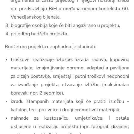
argumentima zašto prijedlog i njegovi nositelji treba
da predstavljaju BiH u međunarodnom kontekstu 60.
Venecijanskog bijenala,
biografije osoblja koje će biti angažirano u projektu,
prijedlog budžeta projekta.
Budžetom projekta neophodno je planirati:
troškove realizacije izložbe: izrada radova, kupovina
materijala, iznajmljivanje opreme, adaptacija paviljona
za dizajn postavke, smještaj i putni troškovi neophodni
za izvođenje projekta, otvaranje izložbe (maksimalan
boravak: npr. 2 sedmice),
izradu štampanih materijala koji će pratiti izložbu –
katalog, leci, pozivnice i drugi promotivni materijali,
naknade za kustosa/icu, umjetnika/ce, i ostale
uključene u realizaciju projekta (npr. fotograf, dizajner,