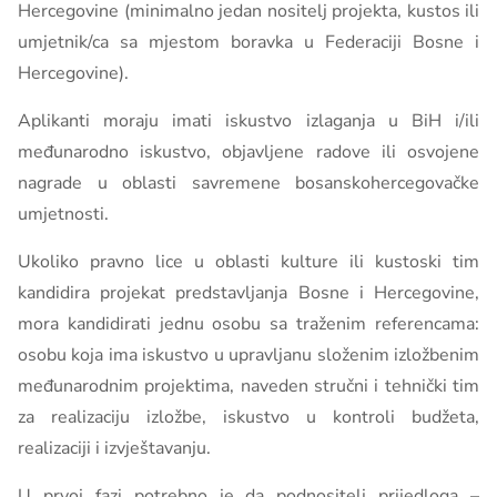
Hercegovine (minimalno jedan nositelj projekta, kustos ili
umjetnik/ca sa mjestom boravka u Federaciji Bosne i
Hercegovine).
Aplikanti moraju imati iskustvo izlaganja u BiH i/ili
međunarodno iskustvo, objavljene radove ili osvojene
nagrade u oblasti savremene bosanskohercegovačke
umjetnosti.
Ukoliko pravno lice u oblasti kulture ili kustoski tim
kandidira projekat predstavljanja
Bosne i Hercegovine
,
mora kandidirati jednu osobu sa traženim referencama:
osobu koja ima iskustvo u upravljanu složenim izložbenim
međunarodnim projektima, naveden stručni i tehnički tim
za realizaciju izložbe, iskustvo u kontroli budžeta,
realizaciji i izvještavanju.
U prvoj fazi potrebno je da podnositelj prijedloga –