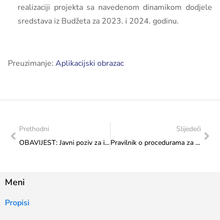
realizaciji projekta sa navedenom dinamikom dodjele
sredstava iz Budžeta za 2023. i 2024. godinu.
Preuzimanje:
Aplikacijski obrazac
Prethodni
Slijedeći
OBAVIJEST: Javni poziv za izbor Komesara/Kustosa Paviljona Bosne i Hercegovine 60. Bijenala savremene umjetnosti u Veneciji 2024. godine
Pravilnik o procedurama za izbor korisnika sredstava po Javnom pozivu u oblasti kulturno-povijesnog nasljeđa, kulture, športa i mladih za 2023. godinu
Meni
Propisi