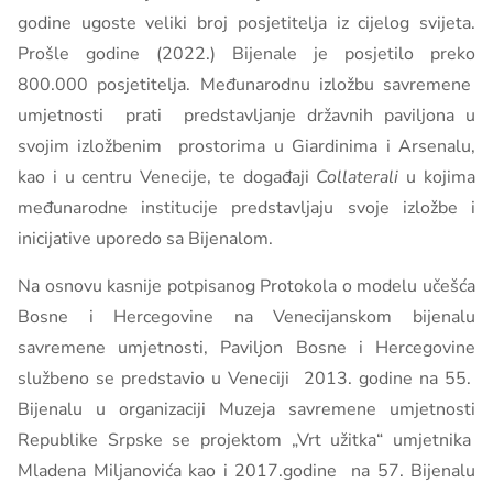
godine ugoste veliki broj posjetitelja iz cijelog svijeta.
Prošle godine (2022.) Bijenale je posjetilo preko
800.000 posjetitelja.
Međunarodnu izložbu savremene
umjetnosti prati predstavljanje državnih paviljona u
svojim izložbenim prostorima u Giardinima i Arsenalu,
kao i u centru Venecije, te događaji
Collaterali
u kojima
međunarodne institucije predstavljaju svoje izložbe i
inicijative uporedo sa Bijenalom.
Na osnovu kasnije potpisanog
Protokola o modelu učešća
Bosne i Hercegovine na Venecijanskom bijenalu
savremene umjetnosti,
Paviljon Bosne i Hercegovine
službeno se predstavio u Veneciji 2013. godine na 55.
Bijenalu u organizaciji Muzeja savremene umjetnosti
Republike Srpske se projektom
„Vrt užitka“ umjetnika
Mladena Miljanovića kao i 2017.godine
na 57. Bijenalu