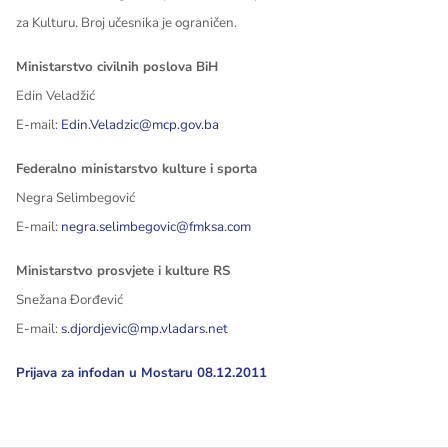
za Kulturu. Broj učesnika je ograničen.
Ministarstvo civilnih poslova BiH
Edin Veladžić
E-mail:
Edin.Veladzic@mcp.gov.ba
Federalno ministarstvo kulture i sporta
Negra Selimbegović
E-mail:
negra.selimbegovic@fmksa.com
Ministarstvo prosvjete i kulture RS
Snežana Đorđević
E-mail:
s.djordjevic@mp.vladars.net
Prijava za infodan u Mostaru 08.12.2011