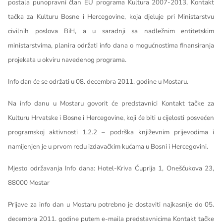
postala punopravni član EU programa Kultura 2007-2013, Kontakt
tačka za Kulturu Bosne i Hercegovine, koja djeluje pri Ministarstvu
civilnih poslova BiH, a u saradnji sa nadležnim entitetskim
ministarstvima, planira održati info dana o mogućnostima finansiranja
projekata u okviru navedenog programa.
Info dan će se održati u 08. decembra 2011. godine u Mostaru.
Na info danu u Mostaru govorit će predstavnici Kontakt tačke za
Kulturu Hrvatske i Bosne i Hercegovine, koji će biti u cijelosti posvećen
programskoj aktivnosti 1.2.2 – podrška književnim prijevodima i
namijenjen je u prvom redu izdavačkim kućama u Bosni i Hercegovini.
Mjesto održavanja Info dana: Hotel-Kriva Ćuprija 1, Oneščukova 23,
88000 Mostar
Prijave za info dan u Mostaru potrebno je dostaviti najkasnije do 05.
decembra 2011. godine putem e-maila predstavnicima Kontakt tačke