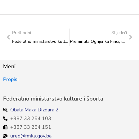
Prethodni
Slijedeći
Federalno ministarstvo kulture i športa događajem na Šetnici obilježilo predstojeći Međunarodni dan muzeja: Omogućimo našim muzejima da zažive punim plućima!
Preminula Ognjenka Finci, istaknuta sarajevska arhitektica, umjetnica i dizajnerica
Meni
Propisi
Federalno ministarstvo kulture i športa
Obala Maka Dizdara 2
+387 33 254 103
+387 33 254 151
ured@fmks.gov.ba