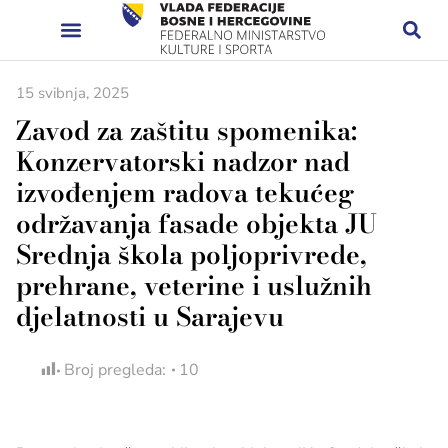
15 svibnja, 2025
Zavod za zaštitu spomenika:
Konzervatorski nadzor nad
izvođenjem radova tekućeg
održavanja fasade objekta JU
Srednja škola poljoprivrede,
prehrane, veterine i uslužnih
djelatnosti u Sarajevu
Broj pregleda:
10