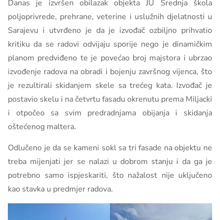
Danas je izvršen obilazak objekta JU Srednja škola
poljoprivrede, prehrane, veterine i uslužnih djelatnosti u
Sarajevu i utvrđeno je da je izvođač ozbiljno prihvatio
kritiku da se radovi odvijaju sporije nego je dinamičkim
planom predviđeno te je povećao broj majstora i ubrzao
izvođenje radova na obradi i bojenju završnog vijenca, što
je rezultirali skidanjem skele sa trećeg kata. Izvođač je
postavio skelu i na četvrtu fasadu okrenutu prema Miljacki
i otpočeo sa svim predradnjama obijanja i skidanja
oštećenog maltera.
Odlučeno je da se kameni sokl sa tri fasade na objektu ne
treba mijenjati jer se nalazi u dobrom stanju i da ga je
potrebno samo ispjeskariti, što nažalost nije uključeno
kao stavka u predmjer radova.