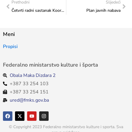
Prethodni
Slijedeći
Četvrti radni sastanak Koordinacionog tima za implementaciju Preporuka Komiteta potpisnica Istanbulske konvencije
Plan javnih nabava
Meni
Propisi
Federalno ministarstvo kulture i športa
Obala Maka Dizdara 2
+387 33 254 103
+387 33 254 151
ured@fmks.gov.ba
© Copyright 2023 Federalno ministarstvo kulture i sporta. Sva