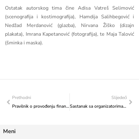
Ostatak autorskog tima čine Adisa Vatreš Selimović
(scenografija i kostimografija), Hamdija Salihbegović i
Nedžad Merdanović (glazba), Nirvana Žiško (dizajn
plakata), Imrana Kapetanović (fotografija), te Maja Talović
(šminka i maska).
Prethodni
Slijedeći
Pravilnik o provođenju financijskog upravljanja i kontrole u Federalnom ministaerstvu kulture i športa
Sastanak sa organizatorima Festivala sevdalinke iz Tuzle
Meni