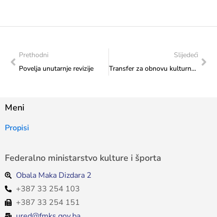
Prethodni
Slijedeći
Povelja unutarnje revizije
Transfer za obnovu kulturnog i graditeljskog naslijeđa
Meni
Propisi
Federalno ministarstvo kulture i športa
Obala Maka Dizdara 2
+387 33 254 103
+387 33 254 151
ured@fmks.gov.ba