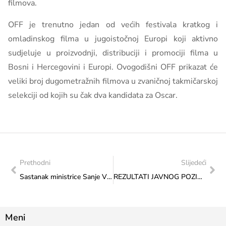
filmova.
OFF je trenutno jedan od većih festivala kratkog i
omladinskog filma u jugoistočnoj Europi koji aktivno
sudjeluje u proizvodnji, distribuciji i promociji filma u
Bosni i Hercegovini i Europi. Ovogodišni OFF prikazat će
veliki broj dugometražnih filmova u zvaničnoj takmičarskoj
selekciji od kojih su čak dva kandidata za Oscar.
Prethodni
Slijedeći
Sastanak ministrice Sanje Vlaisavljević s predstavnicima Udruženja filmskih radnika u Federaciji Bosne i Hercegovine i Udruge filmske industrije
REZULTATI JAVNOG POZIVA ZA ODABIR PROGRAMA I PROJEKATA KOJI ĆE SE SUFINANCIRATI IZ PRORAČUNA FEDERACIJE BOSNE I HERCEGOVINE U 2023. GODINI
Meni