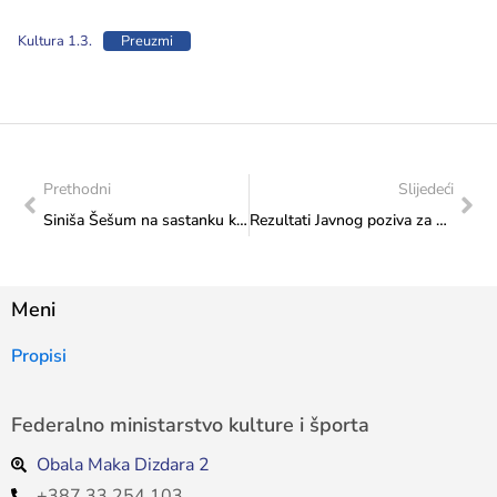
Kultura 1.3.
Preuzmi
Prethodni
Slijedeći
Siniša Šešum na sastanku kod ministrice Vlaisavljević
Rezultati Javnog poziva za odabir projekata koji će se sufinancirati iz Proračuna FBiH u 2026. godini-Transfer za kulturu od značaja za Federaciju-Program 1., potprogram 1.5. Amaterski glazbeni, glazbeno-scenski i kazališni festivali
Meni
Propisi
Federalno ministarstvo kulture i športa
Obala Maka Dizdara 2
+387 33 254 103