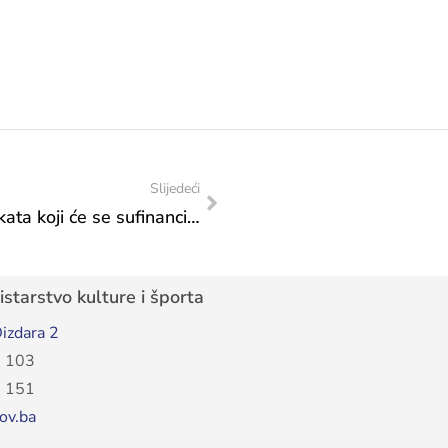
Slijedeći
Rezultati Javnog poziva za odabir projekata koji će se sufinancirati iz Proračuna FBiH u 2026. godini-Transfer za kulturu od značaja za Federaciju-Program 1, potprogram 1.9. Sufinanciranje projekata osoba s invaliditetom i poteškoćama u razvoju
starstvo kulture i športa
izdara 2
 103
 151
ov.ba