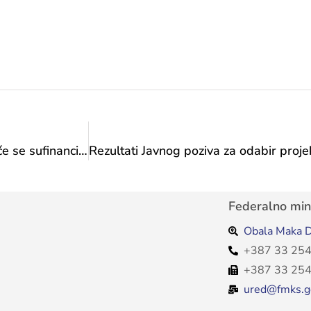
Rezultati Javnog poziva za odabir projekata koji će se sufinancirati iz Proračuna FBiH u 2026. godini-Transfer za kulturu od značaja za Federaciju-Program 1. Projekti kulture od značaja za Federaciju: 1.7. Tradicijski festivali i smotre
Federalno mini
Obala Maka D
+387 33 254
+387 33 254
ured@fmks.g