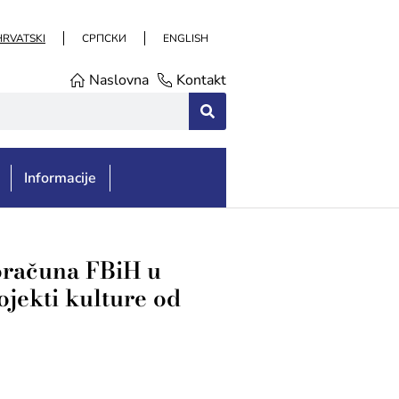
HRVATSKI
СРПСКИ
ENGLISH
Naslovna
Kontakt
Informacije
roračuna FBiH u
ojekti kulture od