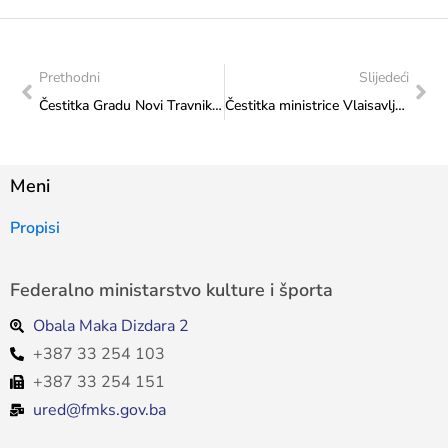
Prethodni
Slijedeći
Čestitka Gradu Novi Travnik povodom dana Grada
Čestitka ministrice Vlaisavljević Udruzi BiH Hrvata „Prsten“na organizaciji konferencije o kibernetičkoj sigurnosti i zaštiti osobnih podataka
Meni
Propisi
Federalno ministarstvo kulture i športa
Obala Maka Dizdara 2
+387 33 254 103
+387 33 254 151
ured@fmks.gov.ba